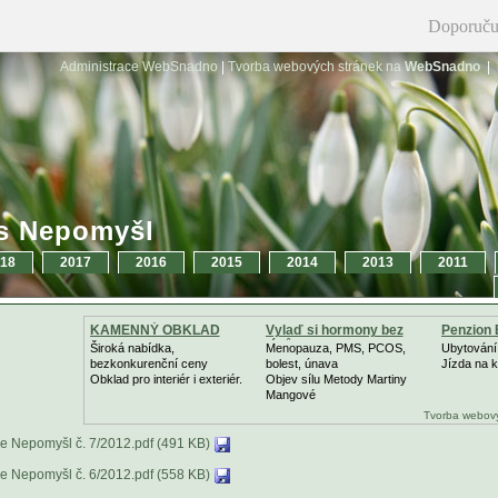
Doporuču
Administrace WebSnadno
|
Tvorba webových stránek na
WebSnadno
|
s Nepomyšl
18
2017
2016
2015
2014
2013
2011
KAMENNÝ OBKLAD
Vylaď si hormony bez
Penzion
léků
Široká nabídka,
Menopauza, PMS, PCOS,
Ubytování
bezkonkurenční ceny
bolest, únava
Jízda na k
Obklad pro interiér i exteriér.
Objev sílu Metody Martiny
Mangové
Tvorba webový
e Nepomyšl č. 7/2012.pdf (491 KB)
e Nepomyšl č. 6/2012.pdf (558 KB)