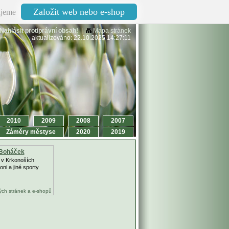
Založit web nebo e-shop
jeme
Nahlásit protiprávní obsah!
|
Mapa stránek
aktualizováno: 22.10.2025 14:27:11
2010
2009
2008
2007
Záměry městyse
2020
2019
 Boháček
 v Krkonoších
oni a jiné sporty
ch stránek a e-shopů