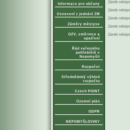
Záměr městys
Informace pro občany
Záměr městys
Usnesení z jednání ZM
Záměr městys
Záměry městyse
Záměr městys
OZV‚ směrnice a
Záměr městys
opatření
Řád veřejného
pohřebiště v
Nepomyšli
Rozpočet
Střednědobý výhled
rozpočtu
Czech POINT
Územní plán
GDPR
NEPOMYŠLOVINY