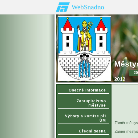
WebSnadno
Městy
20
2012
Obecné informace
Zastupitelstvo
městyse
Výbory a komise při
ÚM
Záměr městys
Úřední deska
Záměr městys