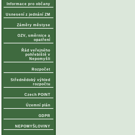
Informace pro občany
Usnesení z jednání ZM
Záměry městyse
OZV‚ směrnice a
opatření
Řád veřejného
pohřebiště v
Nepomyšli
Rozpočet
Střednědobý výhled
rozpočtu
Czech POINT
Územní plán
GDPR
NEPOMYŠLOVINY