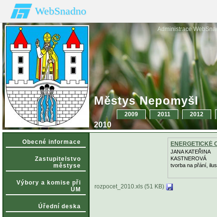
WebSnadno
Administrace WebSna
Městys Nepomyšl
2009
2011
2012
2010
Obecné informace
ENERGETICKÉ 
JANA KATEŘINA
Zastupitelstvo
KASTNEROVÁ
městyse
tvorba na přání, ilu
Výbory a komise při
rozpocet_2010.xls (51 KB)
ÚM
Úřední deska