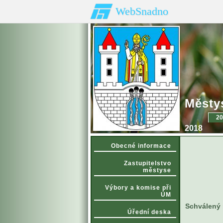
WebSnadno
Městy
20
2018
Obecné informace
Zastupitelstvo
městyse
Výbory a komise při
ÚM
Schválený 
Úřední deska