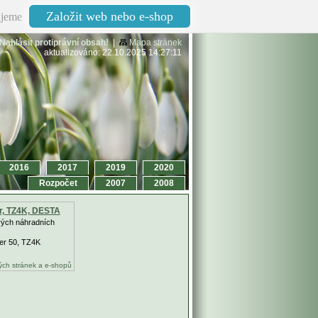
Založit web nebo e-shop
jeme
Nahlásit protiprávní obsah!
|
Mapa stránek
aktualizováno: 22.10.2025 14:27:11
2016
2017
2019
2020
Rozpočet
2007
2008
or, TZ4K, DESTA
vých náhradních
er 50, TZ4K
ch stránek a e-shopů