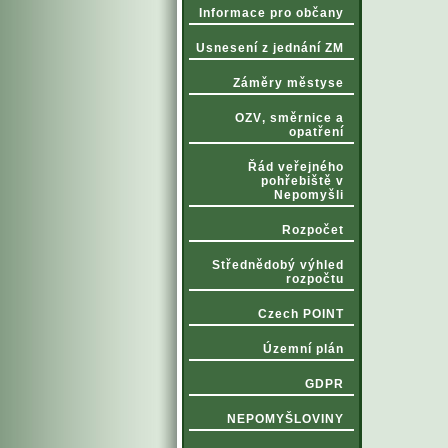
Informace pro občany
Usnesení z jednání ZM
Záměry městyse
OZV‚ směrnice a
opatření
Řád veřejného
pohřebiště v
Nepomyšli
Rozpočet
Střednědobý výhled
rozpočtu
Czech POINT
Územní plán
GDPR
NEPOMYŠLOVINY