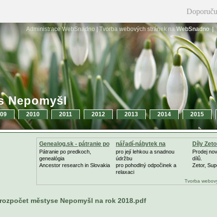
Doporuču
Administrace WebSnadno
|
Tvorba webových stránek na
WebSnadno
|
s Nepomyšl
09
2010
2011
2012
2013
2014
2015
Genealog.sk - pátranie po
nářadí-nábytek na
Díly Zet
zahradu
Pátranie po predkoch,
pro její lehkou a snadnou
Prodej no
genealógia
údržbu
dílů.
Ancestor research in Slovakia
pro pohodlný odpočinek a
Zetor, Sup
relaxaci
Tvorba webový
rozpočet městyse Nepomyšl na rok 2018.pdf