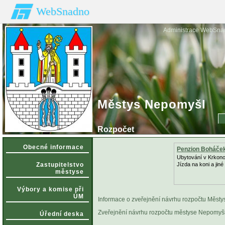
WebSnadno
Administrace WebSna
Městys Nepomyšl
Rozpočet
Obecné informace
Penzion Boháče
Ubytování v Krkon
Zastupitelstvo
Jízda na koni a jiné
městyse
Výbory a komise při
ÚM
Informace o zveřejnění návrhu rozpočtu Měst
Zveřejnění návrhu rozpočtu městyse Nepomyšl
Úřední deska