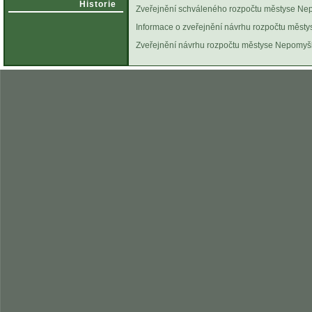
Historie
Zveřejnění schváleného rozpočtu městyse Nep
Informace o zveřejnění návrhu rozpočtu měst
Zveřejnění návrhu rozpočtu městyse Nepomyšl