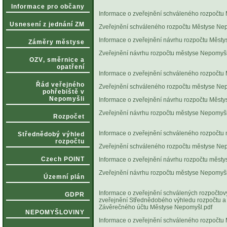
vyvěšeno: 30
Informace pro občany
Informace o zveřejnění schváleného rozpočtu
Usnesení z jednání ZM
Zveřejnění schváleného rozpočtu Městyse Nep
Informace o zveřejnění návrhu rozpočtu Měst
Záměry městyse
Zveřejnění návrhu rozpočtu městyse Nepomyšl
OZV‚ směrnice a
vyvěšeno: 02.12
opatření
Informace o zveřejnění schváleného rozpočtu
Řád veřejného
Zveřejnění schváleného rozpočtu městyse Nep
pohřebiště v
Nepomyšli
Informace o zveřejnění návrhu rozpočtu Měst
Zveřejnění návrhu rozpočtu městyse Nepomyšl
Rozpočet
vyvěšeno: 30.11
Informace o zveřejnění schváleného rozpočtu
Střednědobý výhled
rozpočtu
Zveřejnění schváleného rozpočtu městyse Nep
Czech POINT
Informace o zveřejnění návrhu rozpočtu měst
Zveřejnění návrhu rozpočtu městyse Nepomyšl
Územní plán
vyvěšeno: 27.11
Informace o zveřejnění schválených rozpočto
GDPR
zveřejnění Střednědobého výhledu rozpočtu a
Závěrečného účtu Městyse Nepomyšl.pdf
v
NEPOMYŠLOVINY
Informace o zveřejnění schváleného rozpočtu