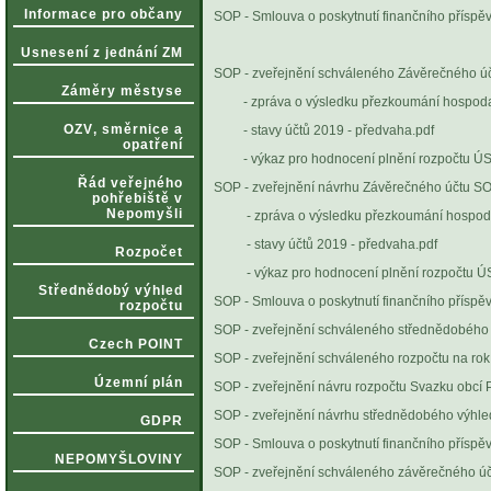
Informace pro občany
SOP - Smlouva o poskytnutí finančního příspěv
Vyvěšeno: 23.06
Usnesení z jednání ZM
SOP - zveřejnění schváleného Závěrečného úč
Záměry městyse
- zpráva o výsledku přezkoumání hospodař
OZV‚ směrnice a
- stavy účtů 2019 - předvaha.pdf
opatření
- výkaz pro hodnocení plnění rozpočtu ÚS
Řád veřejného
SOP - zveřejnění návrhu Závěrečného účtu SO
pohřebiště v
Nepomyšli
- zpráva o výsledku přezkoumání hospod
- stavy účtů 2019 - předvaha.pdf
Rozpočet
- výkaz pro hodnocení plnění rozpočtu Ú
Střednědobý výhled
SOP - Smlouva o poskytnutí finančního příspě
rozpočtu
SOP - zveřejnění schváleného střednědobého 
Czech POINT
SOP - zveřejnění schváleného rozpočtu na rok
Územní plán
SOP - zveřejnění návru rozpočtu Svazku obcí
SOP - zveřejnění návrhu střednědobého výhle
GDPR
SOP - Smlouva o poskytnutí finančního přísp
NEPOMYŠLOVINY
SOP - zveřejnění schváleného závěrečného úč