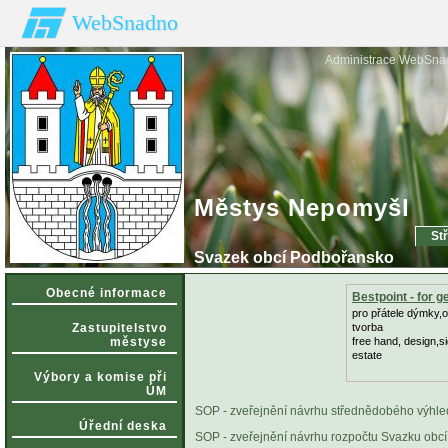
WebSnadno
Administrace WebSna
Městys Nepomyšl
St
Svazek obcí Podbořansko
Obecné informace
Bestpoint - for 
pro přátele dýmky,or
Zastupitelstvo
tvorba
městyse
free hand, design,s
estate
Výbory a komise při
ÚM
SOP - zveřejnění návrhu střednědobého výhle
Úřední deska
SOP - zveřejnění návrhu rozpočtu Svazku obc