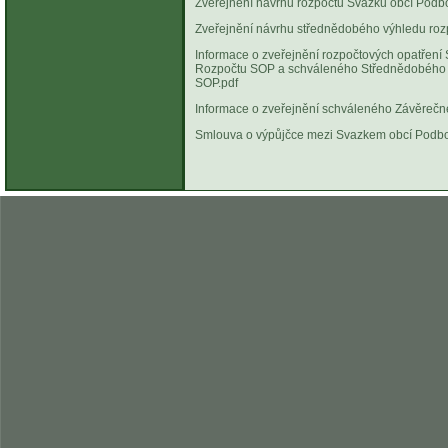
Zveřejnění návrhu rozpočtu Svazku obcí Podb
Zveřejnění návrhu střednědobého výhledu roz
Informace o zveřejnění rozpočtových opatře
Rozpočtu SOP a schváleného Střednědobého 
SOP.pdf
Vyvěše
Informace o zveřejnění schváleného Závěrečn
Smlouva o výpůjčce mezi Svazkem obcí Podbo