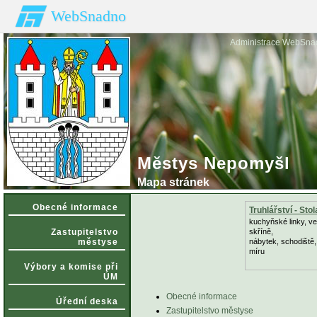
WebSnadno
Administrace WebSna
Městys Nepomyšl
Mapa stránek
Obecné informace
Truhlářství - Stol
kuchyňské linky, v
Zastupitelstvo
skříně,
městyse
nábytek, schodiště,
míru
Výbory a komise při
ÚM
Obecné informace
Úřední deska
Zastupitelstvo městyse