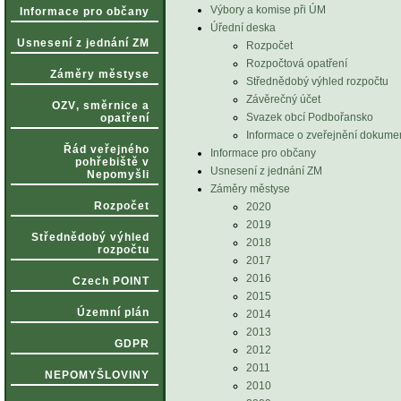
Výbory a komise při ÚM
Informace pro občany
Úřední deska
Usnesení z jednání ZM
Rozpočet
Rozpočtová opatření
Záměry městyse
Střednědobý výhled rozpočtu
Závěrečný účet
OZV‚ směrnice a
Svazek obcí Podbořansko
opatření
Informace o zveřejnění dokume
Řád veřejného
Informace pro občany
pohřebiště v
Usnesení z jednání ZM
Nepomyšli
Záměry městyse
Rozpočet
2020
2019
Střednědobý výhled
2018
rozpočtu
2017
2016
Czech POINT
2015
Územní plán
2014
2013
GDPR
2012
2011
NEPOMYŠLOVINY
2010